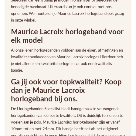
Selecteer dan eenvoudig je model in onze filter of selecteer de
benodigde bandmaat. Uiteraard kun je ook contact met ons
opnemen. We monteren je Maurice Lacroix horlogeband ook graag
in onze winkel.
Maurice Lacroix horlogeband voor
elk model
Al onze leren horlogebanden voldoen aan de eisen, afmetingen en
kwaliteitsstandaarden van Maurice Lacroix horloges.Hierdoor heb
je niet alleen een kwaliteitshorloge maar ook een kwaliteits
bandje.
Ga jij ook voor topkwaliteit? Koop
dan je M
aurice Lacroix
horlogeband bij ons.
De Horlogebanden Specialist biedt handgemaakte vervangende
horlogebanden van de beste kwaliteit. Dit is duidelijk te zien en te
voelen aan je pols. Maurice Lacroiux horlogebanden zijn er vanaf
10mm tot en met 24mm. Elk bandje heeft net als het origineel
een afloop richting de gesp. Hierdoor kun je altijd de originele gesp