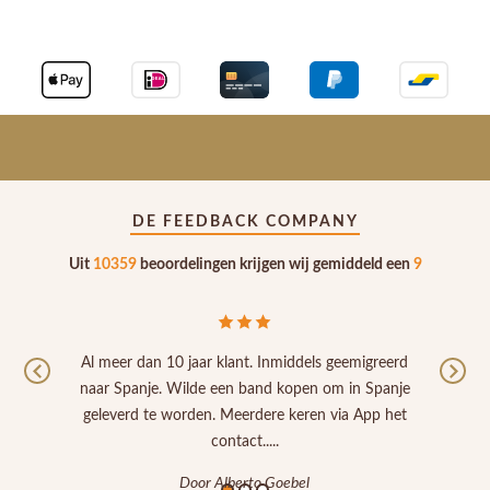
DE FEEDBACK COMPANY
Uit
10359
beoordelingen krijgen wij gemiddeld een
9
 10 jaar klant. Inmiddels geemigreerd
Prima
Previous
Nex
e. Wilde een band kopen om in Spanje
Door Peter Venhui
e worden. Meerdere keren via App het
contact.....
Door Alberto Goebel