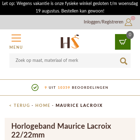
Let op: Wegens vakantie is onze fysieke winkel gesloten t/m woensdag
19 augustus. Bestellen kan gewoon!
Inloggen/Registreren
0
MENU
10359
BEOORDELINGEN
SHOWROO
< TERUG
-
HOME
-
MAURICE LACROIX
Horlogeband Maurice Lacroix
22/22mm