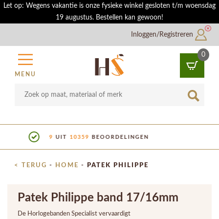
Let op: Wegens vakantie is onze fysieke winkel gesloten t/m woensdag
19 augustus. Bestellen kan gewoon!
Inloggen/Registreren
0
MENU
SHOWROOM IN UTRECHT
< TERUG
-
HOME
-
PATEK PHILIPPE
Patek Philippe band 17/16mm
De Horlogebanden Specialist vervaardigt