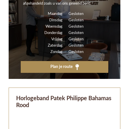
afgehandeld zoals u van ons gewend bent.
Maandag
Gesloten
Dinsdag
Gesloten
Woensdag
Gesloten
Donderdag
Gesloten
Vrijdag
Gesloten
Zaterdag
Gesloten
Zondag
Gesloten
Plan je route
Horlogeband Patek Philippe Bahamas
Rood