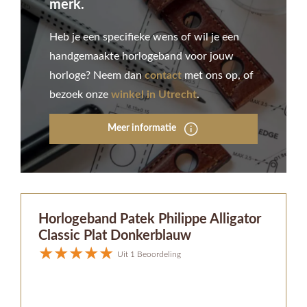
merk.
Heb je een specifieke wens of wil je een
handgemaakte horlogeband voor jouw
horloge? Neem dan
contact
met ons op, of
bezoek onze
winkel in Utrecht
.
Meer informatie
Horlogeband Patek Philippe Alligator
Classic Plat Donkerblauw
Uit 1 Beoordeling