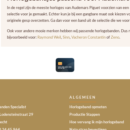
In de regel zijn de meeste horloges van Audemars Piguet voorzien van een 
selectie voor je gemaakt. Echter kun je bij een gangbare maat ook kiezen v
originele gesp overzetten. Ga dan voor een band uit de selectie die we vo
Ook voor andere mooie merken hebben wij passende horlogebanden. Dus niet
bijvoorbeeld voor:
Raymond Weil
,
Sinn
,
Vacheron Constantin
of
Zeno
.
ALGEMEEN
nden Specialist
Horlogeband opmeten
Lodensteinstraat 29
Productie Stappen
echt
Hoe vervang ik mijn horlogeband
30 24 45 964
Nato strap bevestigen