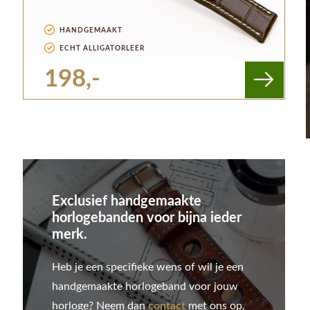
HANDGEMAAKT
ECHT ALLIGATORLEER
198,-
Exclusief handgemaakte
horlogebanden voor bijna ieder
merk.
Heb je een specifieke wens of wil je een
handgemaakte horlogeband voor jouw
horloge? Neem dan
contact
met ons op,