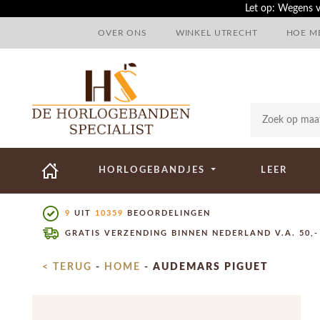
Let op: Wegens v
OVER ONS
WINKEL UTRECHT
HOE ME
HORLOGEBANDJES
LEER
9
UIT
10359
BEOORDELINGEN
GRATIS VERZENDING BINNEN NEDERLAND V.A. 50,-
< TERUG
-
HOME
-
AUDEMARS PIGUET