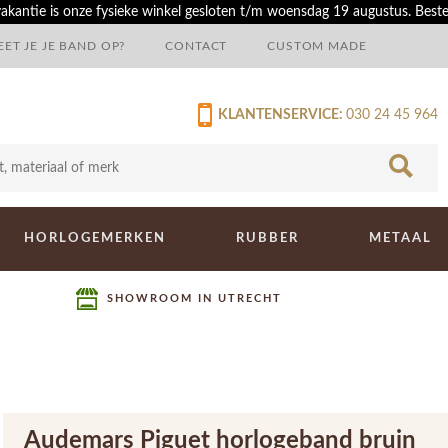
akantie is onze fysieke winkel gesloten t/m woensdag 19 augustus. Best
ET JE JE BAND OP?
CONTACT
CUSTOM MADE
KLANTENSERVICE:
030 24 45 964
HORLOGEMERKEN
RUBBER
METAAL
SHOWROOM IN UTRECHT
Audemars Piguet horlogeband bruin