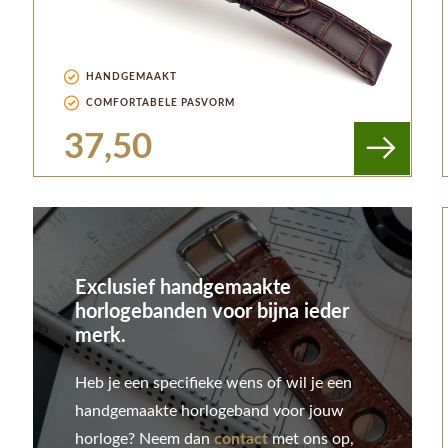
HANDGEMAAKT
COMFORTABELE PASVORM
37,50
Exclusief handgemaakte
horlogebanden voor bijna ieder
merk.
Heb je een specifieke wens of wil je een
handgemaakte horlogeband voor jouw
horloge? Neem dan
contact
met ons op,