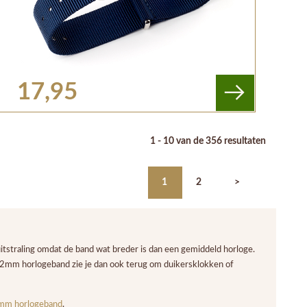
17,95
1 - 10 van de 356 resultaten
1
2
>
traling omdat de band wat breder is dan een gemiddeld horloge.
22mm horlogeband zie je dan ook terug om duikersklokken of
mm horlogeband
.