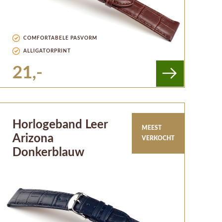
COMFORTABELE PASVORM
ALLIGATORPRINT
21,-
Horlogeband Leer
MEEST
Arizona
VERKOCHT
Donkerblauw