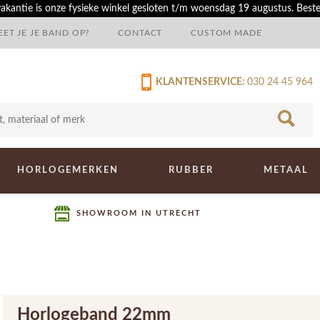
akantie is onze fysieke winkel gesloten t/m woensdag 19 augustus. Best
ET JE JE BAND OP?
CONTACT
CUSTOM MADE
KLANTENSERVICE:
030 24 45 964
HORLOGEMERKEN
RUBBER
METAAL
SHOWROOM IN UTRECHT
Horlogeband 22mm