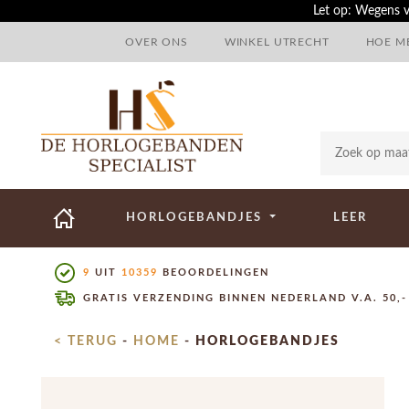
Let op: Wegens v
OVER ONS
WINKEL UTRECHT
HOE ME
HORLOGEBANDJES
LEER
9
UIT
10359
BEOORDELINGEN
GRATIS VERZENDING BINNEN NEDERLAND V.A. 50,-
< TERUG
-
HOME
-
HORLOGEBANDJES