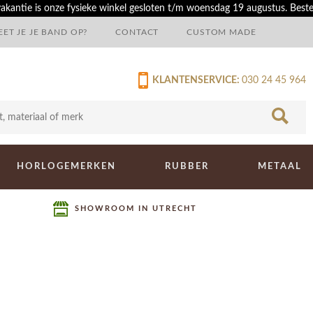
akantie is onze fysieke winkel gesloten t/m woensdag 19 augustus. Best
ET JE JE BAND OP?
CONTACT
CUSTOM MADE
KLANTENSERVICE:
030 24 45 964
HORLOGEMERKEN
RUBBER
METAAL
SHOWROOM IN UTRECHT