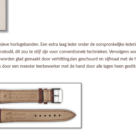
ieve horlogebanden. Een extra laag leder onder de oorspronkelijke lederla
kodil, dit zou te stijf zijn voor conventionele technieken. Vervolgens w
n worden glad gemaakt door verhitting,dan geschuurd en vijfmaal met de h
l is door een meester leerbewerker met de hand door alle lagen heen gesti