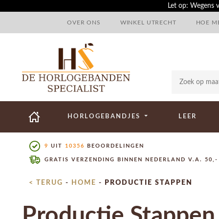
Let op: Wegens v
OVER ONS
WINKEL UTRECHT
HOE ME
HORLOGEBANDJES
LEER
9
UIT
10356
BEOORDELINGEN
GRATIS VERZENDING BINNEN NEDERLAND V.A. 50,-
< TERUG
-
HOME
-
PRODUCTIE STAPPEN
Productie Stappen