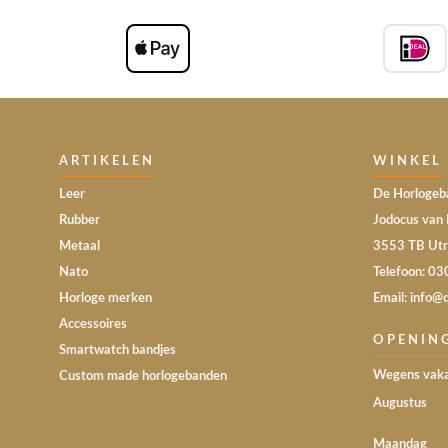
ARTIKELEN
WINKEL
Leer
De Horlogeba
Rubber
Jodocus van 
Metaal
3553 TB Utr
Nato
Telefoon: 0
Horloge merken
Email: info@
Accessoires
OPENIN
Smartwatch bandjes
Wegens vaka
Custom made horlogebanden
Augustus
Maandag