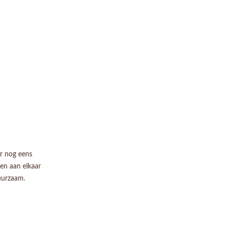
er nog eens
gen aan elkaar
uurzaam.