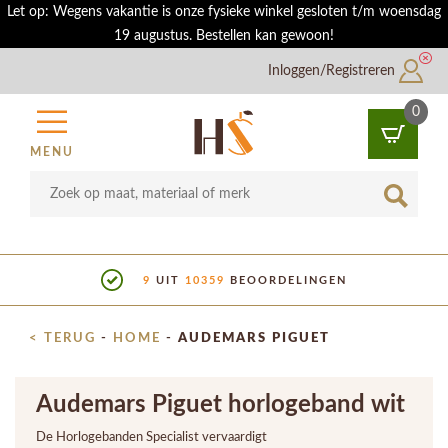
Let op: Wegens vakantie is onze fysieke winkel gesloten t/m woensdag
19 augustus. Bestellen kan gewoon!
Inloggen/Registreren
0
MENU
9
UIT
10359
BEOORDELINGEN
< TERUG
-
HOME
-
AUDEMARS PIGUET
Audemars Piguet horlogeband wit
De Horlogebanden Specialist vervaardigt