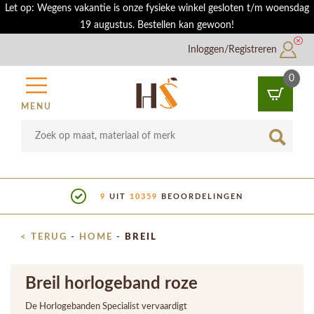
Let op: Wegens vakantie is onze fysieke winkel gesloten t/m woensdag
19 augustus. Bestellen kan gewoon!
Inloggen/Registreren
0
MENU
9
UIT
10359
BEOORDELINGEN
< TERUG
-
HOME
-
BREIL
Breil horlogeband roze
De Horlogebanden Specialist vervaardigt