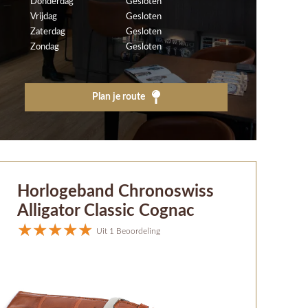
Donderdag
Gesloten
Vrijdag
Gesloten
Zaterdag
Gesloten
Zondag
Gesloten
Plan je route
Horlogeband Chronoswiss
Alligator Classic Cognac
Uit 1 Beoordeling