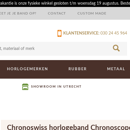
akantie is onze fysieke winkel gesloten t/m woensdag 19 augustus. Best
ET JE JE BAND OP?
CONTACT
CUSTOM MADE
KLANTENSERVICE:
030 24 45 964
HORLOGEMERKEN
RUBBER
METAAL
SHOWROOM IN UTRECHT
Chronoswiss horlogeband Chronoscop