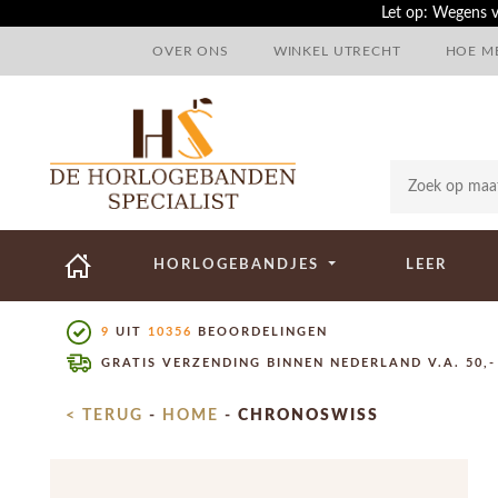
Let op: Wegens v
OVER ONS
WINKEL UTRECHT
HOE ME
HORLOGEBANDJES
LEER
9
UIT
10356
BEOORDELINGEN
GRATIS VERZENDING BINNEN NEDERLAND V.A. 50,-
< TERUG
-
HOME
-
CHRONOSWISS