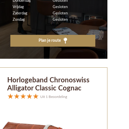
Donderdag
Gesloten
Vrijdag
Gesloten
Zaterdag
Gesloten
Zondag
Gesloten
Plan je route
Horlogeband Chronoswiss
Alligator Classic Cognac
Uit 1 Beoordeling