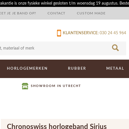
akantie is onze fysieke winkel gesloten t/m woensdag 19 augustus. Best
ET JE JE BAND OP?
CONTACT
CUSTOM MADE
KLANTENSERVICE:
030 24 45 964
HORLOGEMERKEN
RUBBER
METAAL
SHOWROOM IN UTRECHT
Chronoswiss horlogeband Sirius