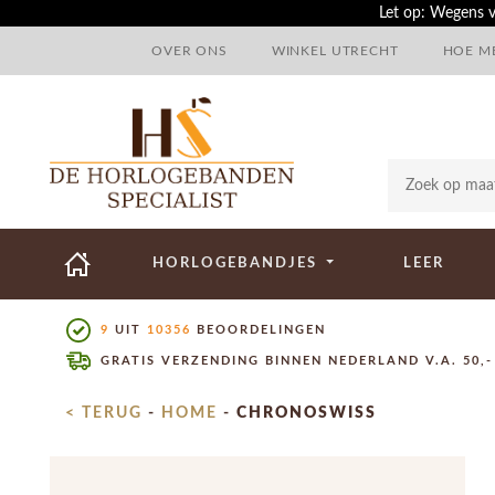
Let op: Wegens v
OVER ONS
WINKEL UTRECHT
HOE ME
HORLOGEBANDJES
LEER
9
UIT
10356
BEOORDELINGEN
GRATIS VERZENDING BINNEN NEDERLAND V.A. 50,-
< TERUG
-
HOME
-
CHRONOSWISS