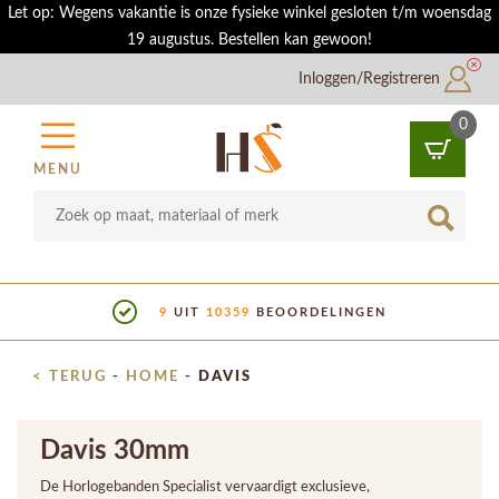
Let op: Wegens vakantie is onze fysieke winkel gesloten t/m woensdag
19 augustus. Bestellen kan gewoon!
Inloggen/Registreren
0
MENU
9
UIT
10359
BEOORDELINGEN
< TERUG
-
HOME
-
DAVIS
Davis 30mm
De Horlogebanden Specialist vervaardigt exclusieve,