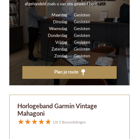
afgehandeld zoals u van ons gewend bent.
Maandag
Gesloten
Dinsdag
Gesloten
Woensdag
Gesloten
Donderdag
Gesloten
Vrijdag
Gesloten
Zaterdag
Gesloten
Zondag
Gesloten
Plan je route
Horlogeband Garmin Vintage
Mahagoni
Uit 5 Beoordelingen