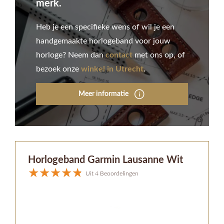
merk.
Heb je een specifieke wens of wil je een
handgemaakte horlogeband voor jouw
horloge? Neem dan
contact
met ons op, of
bezoek onze
winkel in Utrecht
.
Meer informatie
Horlogeband Garmin Lausanne Wit
Uit 4 Beoordelingen