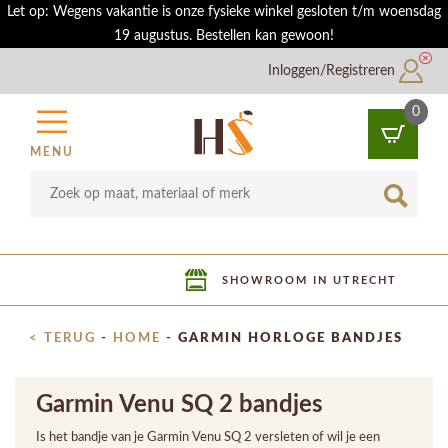
Let op: Wegens vakantie is onze fysieke winkel gesloten t/m woensdag
19 augustus. Bestellen kan gewoon!
Inloggen/Registreren
0
MENU
SHOWROOM IN UTRECHT
< TERUG
-
HOME
-
GARMIN HORLOGE BANDJES
Garmin Venu SQ 2 bandjes
Is het bandje van je Garmin Venu SQ 2 versleten of wil je een