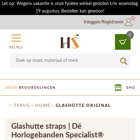
Let op: Wegens vakantie is onze fysieke winkel gesloten t/m woensdag
19 augustus. Bestellen kan gewoon!
Inloggen/Registreren
0
MENU
SHOWROOM IN UTRECHT
< TERUG
-
HOME
-
GLASHÜTTE ORIGINAL
Glashutte straps | Dé
Horlogebanden Specialist®