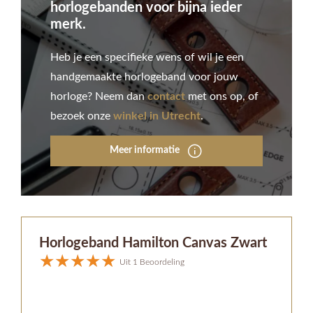
horlogebanden voor bijna ieder
merk.
Heb je een specifieke wens of wil je een
handgemaakte horlogeband voor jouw
horloge? Neem dan
contact
met ons op, of
bezoek onze
winkel in Utrecht
.
Meer informatie
Horlogeband Hamilton Canvas Zwart
Uit 1 Beoordeling