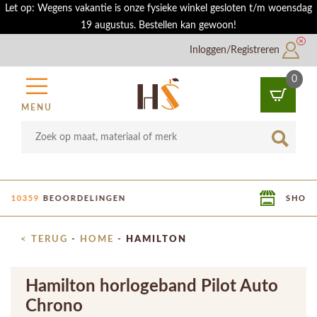
Let op: Wegens vakantie is onze fysieke winkel gesloten t/m woensdag
19 augustus. Bestellen kan gewoon!
Inloggen/Registreren
0
MENU
SHOWROOM IN UTRECHT
< TERUG
-
HOME
-
HAMILTON
Hamilton horlogeband Pilot Auto
Chrono