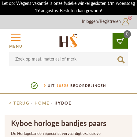
Let op: Wegens vakantie is onze fysieke winkel gesloten t/m woensdag
19 augustus. Bestellen kan gewoon!
Inloggen/Registreren
0
MENU
9
UIT
10356
BEOORDELINGEN
< TERUG
-
HOME
-
KYBOE
Kyboe horloge bandjes paars
De Horlogebanden Specialist vervaardigt exclusieve