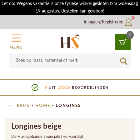
Let op: Wegens vakantie is onze fysieke winkel gesloten t/m woensdag
19 augustus. Bestellen kan gewoon!
Inloggen/Registreren
0
MENU
9
UIT
10356
BEOORDELINGEN
< TERUG
-
HOME
-
LONGINES
Longines beige
De Horlogebanden Specialist vervaardigt