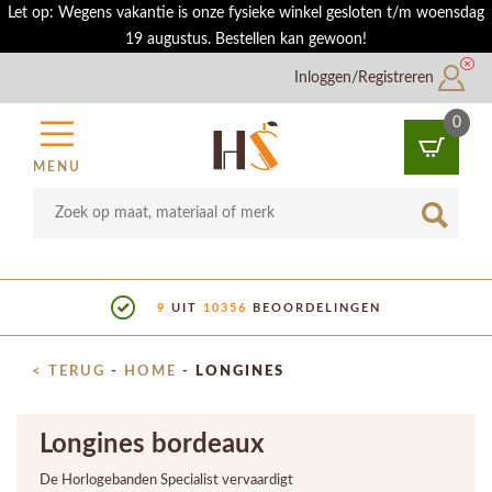
Let op: Wegens vakantie is onze fysieke winkel gesloten t/m woensdag
19 augustus. Bestellen kan gewoon!
Inloggen/Registreren
0
MENU
9
UIT
10356
BEOORDELINGEN
< TERUG
-
HOME
-
LONGINES
Longines bordeaux
De Horlogebanden Specialist vervaardigt