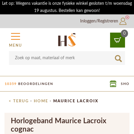
Let op: Wegens vakantie is onze fysieke winkel gesloten t/m woensdag
19 augustus. Bestellen kan gewoon!
Inloggen/Registreren
0
MENU
SHOWROOM IN UTRECHT
< TERUG
-
HOME
-
MAURICE LACROIX
Horlogeband Maurice Lacroix
cognac