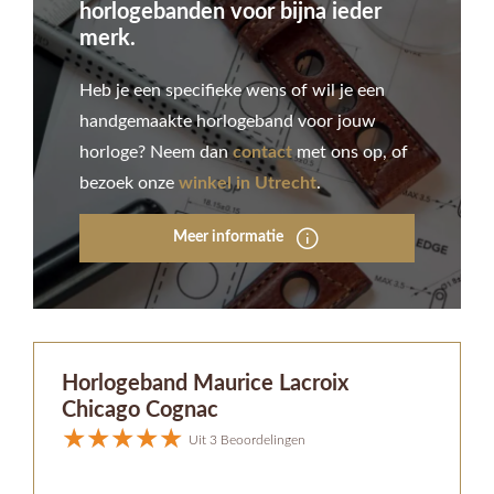
horlogebanden voor bijna ieder
merk.
Heb je een specifieke wens of wil je een
handgemaakte horlogeband voor jouw
horloge? Neem dan
contact
met ons op, of
bezoek onze
winkel in Utrecht
.
Meer informatie
Horlogeband Maurice Lacroix
Chicago Cognac
Uit 3 Beoordelingen