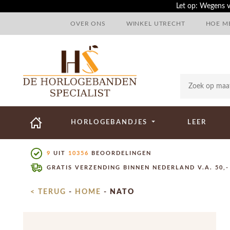
Let op: Wegens v
OVER ONS
WINKEL UTRECHT
HOE ME
HORLOGEBANDJES
LEER
9
UIT
10356
BEOORDELINGEN
GRATIS VERZENDING BINNEN NEDERLAND V.A. 50,-
< TERUG
-
HOME
-
NATO