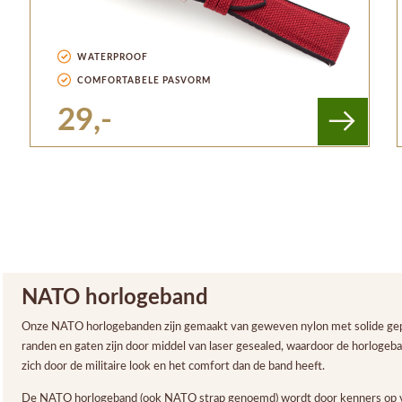
WATERPROOF
COMFORTABELE PASVORM
29,-
NATO horlogeband
Onze NATO horlogebanden zijn gemaakt van geweven nylon met solide gepol
randen en gaten zijn door middel van laser gesealed, waardoor de horlogeb
zich door de militaire look en het comfort dan de band heeft.
De NATO horlogeband (ook NATO strap genoemd) wordt door kenners op ve