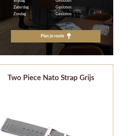
Vrijdag
Gesloten
Zaterdag
Gesloten
Zondag
Gesloten
Plan je route
Two Piece Nato Strap Grijs