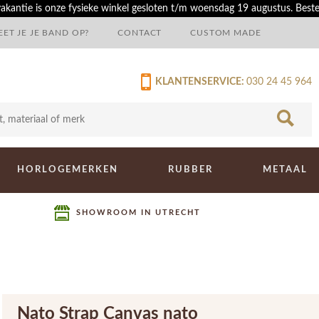
akantie is onze fysieke winkel gesloten t/m woensdag 19 augustus. Best
ET JE JE BAND OP?
CONTACT
CUSTOM MADE
KLANTENSERVICE:
030 24 45 964
HORLOGEMERKEN
RUBBER
METAAL
SHOWROOM IN UTRECHT
Nato Strap Canvas nato