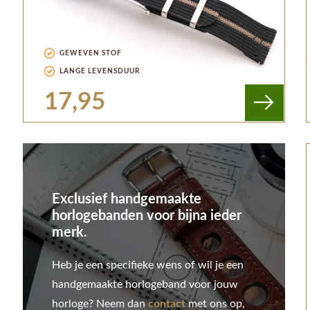
GEWEVEN STOF
LANGE LEVENSDUUR
17,95
Exclusief handgemaakte
horlogebanden voor bijna ieder
merk.
Heb je een specifieke wens of wil je een
handgemaakte horlogeband voor jouw
horloge? Neem dan
contact
met ons op,