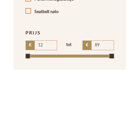
Seatbelt nato
PRIJS
tot
€
€