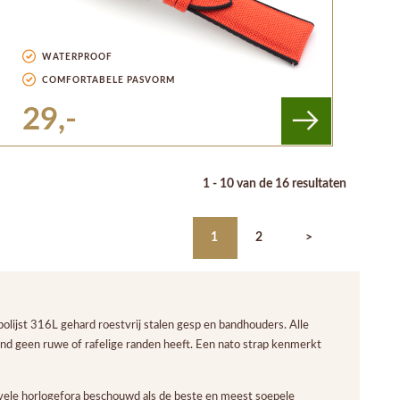
WATERPROOF
COMFORTABELE PASVORM
29,-
1 - 10 van de 16 resultaten
1
2
>
ijst 316L gehard roestvrij stalen gesp en bandhouders. Alle
and geen ruwe of rafelige randen heeft. Een nato strap kenmerkt
le horlogefora beschouwd als de beste en meest soepele