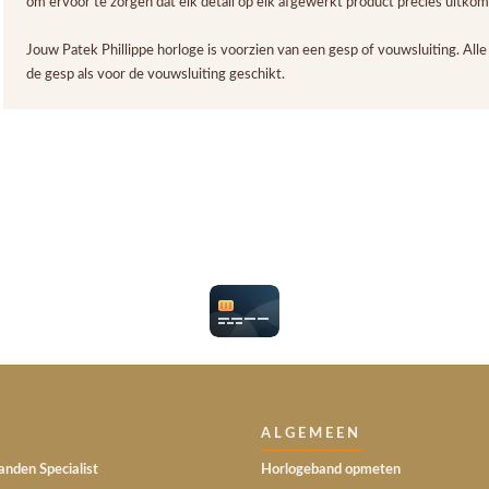
om ervoor te zorgen dat elk detail op elk afgewerkt product precies uitko
Jouw Patek Phillippe horloge is voorzien van een gesp of vouwsluiting. All
de gesp als voor de vouwsluiting geschikt.
ALGEMEEN
nden Specialist
Horlogeband opmeten