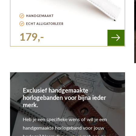
HANDGEMAAKT
ECHT ALLIGATORLEER
179,-
Exclusief handgemaakte
horlogebanden voor bijna ieder
merk.
Heb je een specifieke wens of wil je een
handgemaakte horlogeband voor jouw