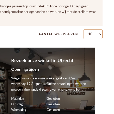
andjes passend op jouw Patek Philippe horloge. Dit zijn géén
eit handgemaakte horlogebanden en werken wij met de ateliers waar
AANTAL WEERGEVEN
Bezoek onze winkel in Utrecht
Openingstijden
Wegen vakantie is onze winkel gesloten t/m
woensdag 19 Augustus. Online bestellingen worden
gewoon afgehandeld zoals u van ons gewend bent.
Maandag
Gesloten
Dinsdag
Gesloten
Woensdag
Gesloten