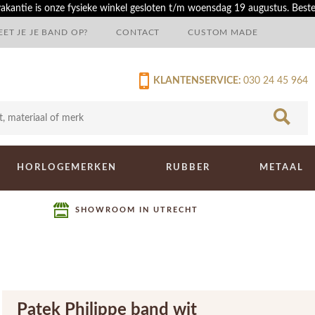
akantie is onze fysieke winkel gesloten t/m woensdag 19 augustus. Best
ET JE JE BAND OP?
CONTACT
CUSTOM MADE
KLANTENSERVICE:
030 24 45 964
HORLOGEMERKEN
RUBBER
METAAL
SHOWROOM IN UTRECHT
Patek Philippe band wit