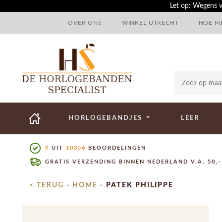
Let op: Wegens v
OVER ONS
WINKEL UTRECHT
HOE ME
HORLOGEBANDJES
LEER
9
UIT
10356
BEOORDELINGEN
GRATIS VERZENDING BINNEN NEDERLAND V.A. 50,-
< TERUG
-
HOME
-
PATEK PHILIPPE