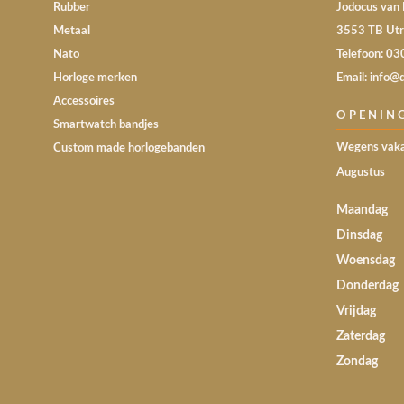
Rubber
Jodocus van 
Metaal
3553 TB Utr
Nato
Telefoon: 0
Horloge merken
Email: info@
Accessoires
OPENIN
Smartwatch bandjes
Wegens vaka
Custom made horlogebanden
Augustus
Maandag
Dinsdag
Woensdag
Donderdag
Vrijdag
Zaterdag
Zondag