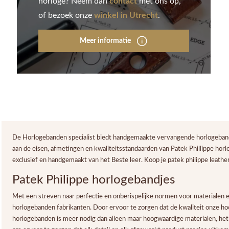
horloge? Neem dan
contact
met ons op,
of bezoek onze
winkel in Utrecht
.
Meer informatie
De Horlogebanden specialist biedt handgemaakte vervangende horlogebande
aan de eisen, afmetingen en kwaliteitsstandaarden van Patek Phillippe horl
exclusief en handgemaakt van het Beste leer. Koop je patek philippe leather 
Patek Philippe horlogebandjes
Met een streven naar perfectie en onberispelijke normen voor materialen en
horlogebanden fabrikanten. Door ervoor te zorgen dat de kwaliteit onze ho
horlogebanden is meer nodig dan alleen maar hoogwaardige materialen, het