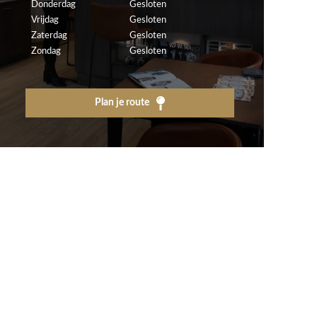
Donderdag
Gesloten
Vrijdag
Gesloten
Zaterdag
Gesloten
Zondag
Gesloten
Plan je route