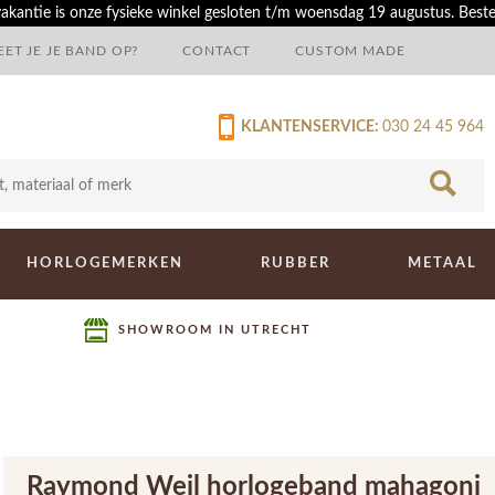
akantie is onze fysieke winkel gesloten t/m woensdag 19 augustus. Best
ET JE JE BAND OP?
CONTACT
CUSTOM MADE
KLANTENSERVICE:
030 24 45 964
HORLOGEMERKEN
RUBBER
METAAL
SHOWROOM IN UTRECHT
Raymond Weil horlogeband mahagoni