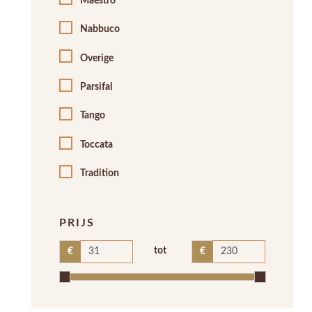
Maestro
Nabbuco
Overige
Parsifal
Tango
Toccata
Tradition
PRIJS
tot
€
€