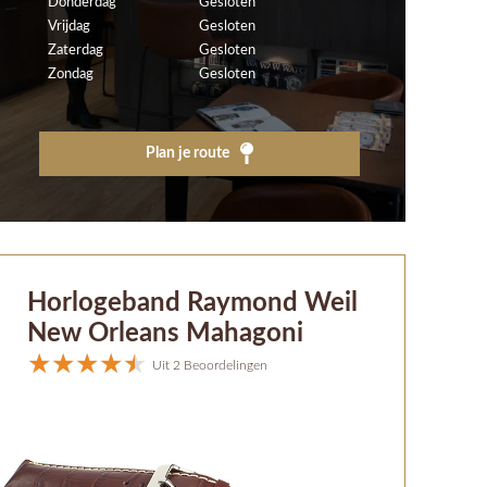
Donderdag
Gesloten
Vrijdag
Gesloten
Zaterdag
Gesloten
Zondag
Gesloten
Plan je route
Horlogeband Raymond Weil
New Orleans Mahagoni
Uit 2 Beoordelingen