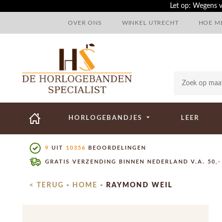
Let op: Wegens v
OVER ONS
WINKEL UTRECHT
HOE ME
HORLOGEBANDJES
LEER
9
UIT
10356
BEOORDELINGEN
GRATIS VERZENDING BINNEN NEDERLAND V.A. 50,-
< TERUG
-
HOME
-
RAYMOND WEIL