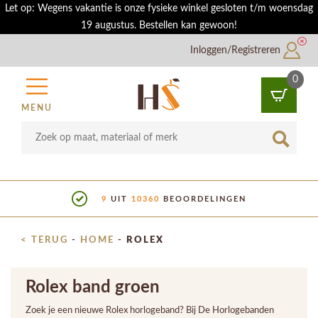
Let op: Wegens vakantie is onze fysieke winkel gesloten t/m woensdag
19 augustus. Bestellen kan gewoon!
Inloggen/Registreren
0
MENU
SHOWROOM IN UTRECHT
< TERUG
-
HOME
-
ROLEX
Rolex band groen
Zoek je een nieuwe Rolex horlogeband? Bij De Horlogebanden