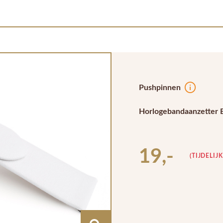
Pushpinnen
Horlogebandaanzetter 
19,-
(TIJDELIJ