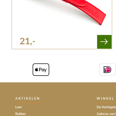
21,-
ARTIKELEN
WINKEL
Leer
De Horlogeba
Rubber
Jodocus van 