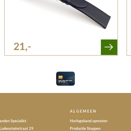
21,-
ALGEMEEN
nden Specialist
Horlogeband opmeten
Lodensteinstraat 29
Productie Stappen