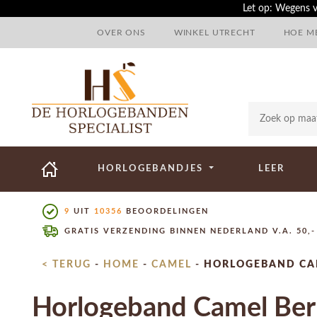
Let op: Wegens v
OVER ONS
WINKEL UTRECHT
HOE ME
HORLOGEBANDJES
LEER
9
UIT
10356
BEOORDELINGEN
GRATIS VERZENDING BINNEN NEDERLAND V.A. 50,-
< TERUG
-
HOME
-
CAMEL
-
HORLOGEBAND CAM
Horlogeband Camel Ber