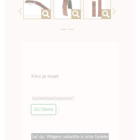
Previous
Next
Kies je maat
Horlogeband opmeten?
22/18mm
Let op: Wegens vakantie is onze fysieke