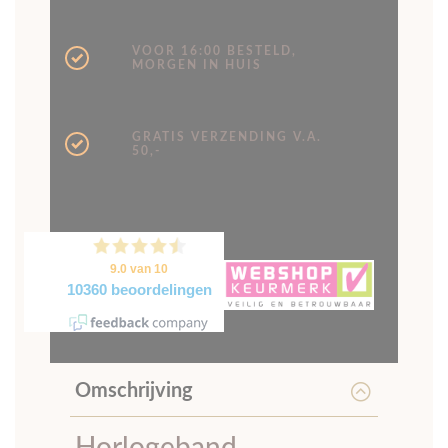
VOOR 16:00 BESTELD,
MORGEN IN HUIS
GRATIS VERZENDING V.A.
50,-
Omschrijving