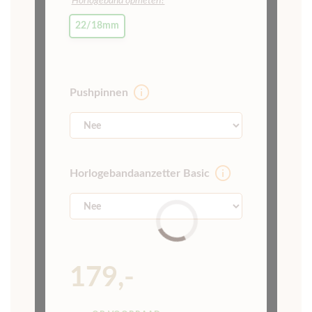
Horlogeband opmeten?
22/18mm
Pushpinnen
Horlogebandaanzetter Basic
179,-