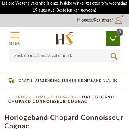
Let op: Wegens vakantie is onze fysieke winkel gesloten t/m woensdag
19 augustus. Bestellen kan gewoon!
Inloggen/Registreren
0
MENU
GRATIS VERZENDING BINNEN NEDERLAND V.A. 50,-
< TERUG
-
HOME
-
CHOPARD
-
HORLOGEBAND
CHOPARD CONNOISSEUR COGNAC
Horlogeband Chopard Connoisseur
Cognac