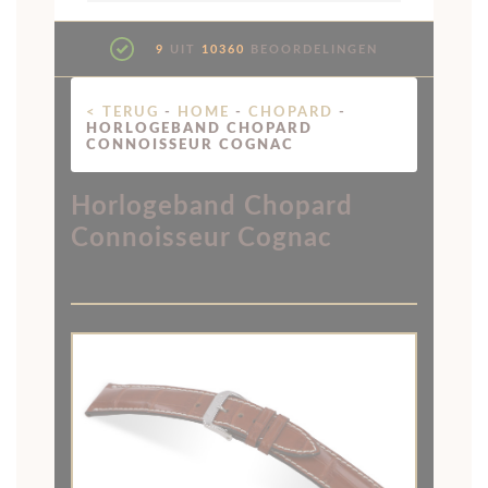
9
UIT
10360
BEOORDELINGEN
< TERUG
-
HOME
-
CHOPARD
-
HORLOGEBAND CHOPARD
CONNOISSEUR COGNAC
Horlogeband Chopard
Connoisseur Cognac