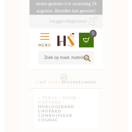
winkel gesloten t/m woensdag 19
augustus. Bestellen kan gewoon!
Inloggen/Registreren
0
MENU
9
UIT
10360
BEOORDELINGEN
< TERUG
-
HOME
-
CHOPARD
-
HORLOGEBAND
CHOPARD
CONNOISSEUR
COGNAC