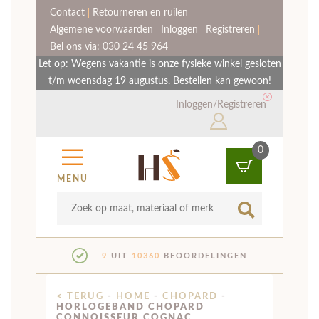
Contact
Retourneren en ruilen
Algemene voorwaarden
Inloggen
Registreren
Bel ons via: 030 24 45 964
Let op: Wegens vakantie is onze fysieke winkel gesloten
t/m woensdag 19 augustus. Bestellen kan gewoon!
Inloggen/Registreren
0
MENU
9
UIT
10360
BEOORDELINGEN
< TERUG
-
HOME
-
CHOPARD
-
HORLOGEBAND CHOPARD
CONNOISSEUR COGNAC