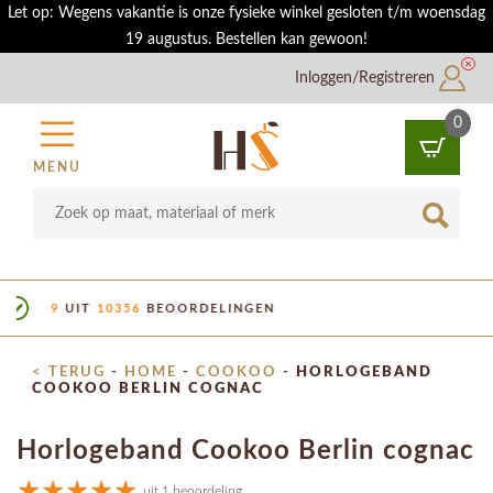
Let op: Wegens vakantie is onze fysieke winkel gesloten t/m woensdag
19 augustus. Bestellen kan gewoon!
Inloggen/Registreren
0
MENU
SHOWROOM IN UTRECHT
< TERUG
-
HOME
-
COOKOO
-
HORLOGEBAND
COOKOO BERLIN COGNAC
Horlogeband Cookoo Berlin cognac
uit 1 beoordeling