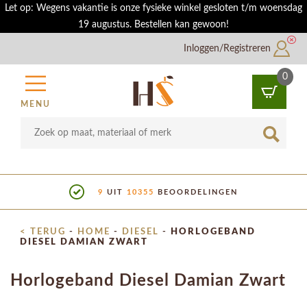
Let op: Wegens vakantie is onze fysieke winkel gesloten t/m woensdag
19 augustus. Bestellen kan gewoon!
Inloggen/Registreren
0
MENU
10355
BEOORDELINGEN
SHOWROO
< TERUG
-
HOME
-
DIESEL
-
HORLOGEBAND
DIESEL DAMIAN ZWART
Horlogeband Diesel Damian Zwart