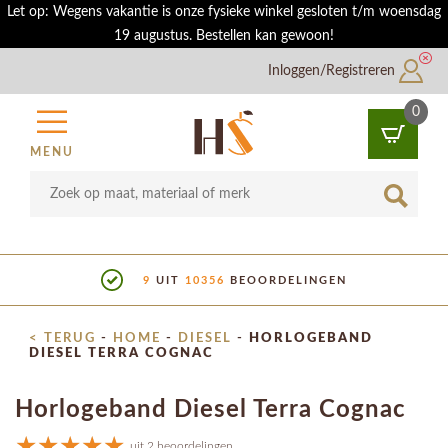
Let op: Wegens vakantie is onze fysieke winkel gesloten t/m woensdag
19 augustus. Bestellen kan gewoon!
Inloggen/Registreren
0
MENU
9
UIT
10356
BEOORDELINGEN
< TERUG
-
HOME
-
DIESEL
-
HORLOGEBAND
DIESEL TERRA COGNAC
Horlogeband Diesel Terra Cognac
uit 2 beoordelingen