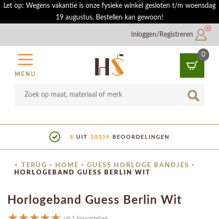
Let op: Wegens vakantie is onze fysieke winkel gesloten t/m woensdag
19 augustus. Bestellen kan gewoon!
Inloggen/Registreren
0
MENU
9
UIT
10359
BEOORDELINGEN
< TERUG
-
HOME
-
GUESS HORLOGE BANDJES
-
HORLOGEBAND GUESS BERLIN WIT
Horlogeband Guess Berlin Wit
uit 1 beoordeling