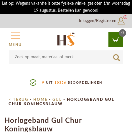
Let op: Wegens vakantie is onze fysieke winkel gesloten t/m woensdag
19 augustus. Bestellen kan gewoon!
Inloggen/Registreren
0
MENU
9
UIT
10356
BEOORDELINGEN
< TERUG
-
HOME
-
GUL
-
HORLOGEBAND GUL
CHUR KONINGSBLAUW
Horlogeband Gul Chur
Koningsblauw