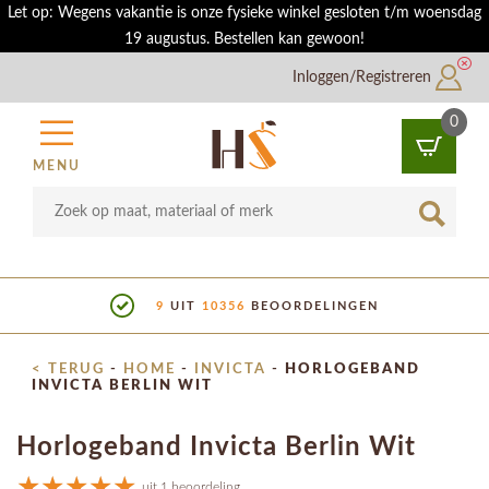
Let op: Wegens vakantie is onze fysieke winkel gesloten t/m woensdag
19 augustus. Bestellen kan gewoon!
Inloggen/Registreren
0
MENU
BEOORDELINGEN
SHOWROOM IN
< TERUG
-
HOME
-
INVICTA
-
HORLOGEBAND
INVICTA BERLIN WIT
Horlogeband Invicta Berlin Wit
uit 1 beoordeling