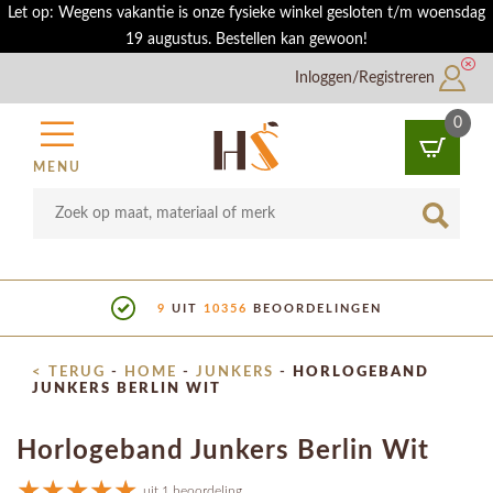
Let op: Wegens vakantie is onze fysieke winkel gesloten t/m woensdag
19 augustus. Bestellen kan gewoon!
Inloggen/Registreren
0
MENU
9
UIT
10356
BEOORDELINGEN
< TERUG
-
HOME
-
JUNKERS
-
HORLOGEBAND
JUNKERS BERLIN WIT
Horlogeband Junkers Berlin Wit
uit 1 beoordeling