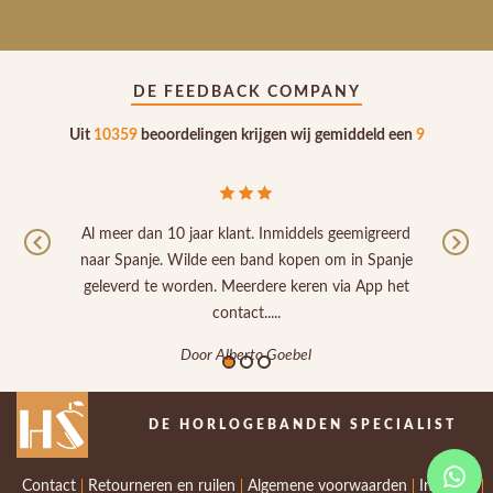
DE FEEDBACK COMPANY
Uit
10359
beoordelingen krijgen wij gemiddeld een
9
l meer dan 10 jaar klant. Inmiddels geemigreerd
P
Previous
Nex
ar Spanje. Wilde een band kopen om in Spanje
Door Pet
eleverd te worden. Meerdere keren via App het
contact.....
Door Alberto Goebel
DE HORLOGEBANDEN SPECIALIST
Contact
Retourneren en ruilen
Algemene voorwaarden
Inloggen