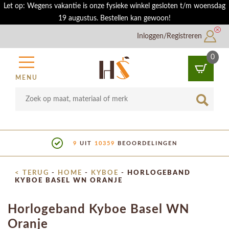
Let op: Wegens vakantie is onze fysieke winkel gesloten t/m woensdag
19 augustus. Bestellen kan gewoon!
Inloggen/Registreren
0
MENU
9
UIT
10359
BEOORDELINGEN
< TERUG
-
HOME
-
KYBOE
-
HORLOGEBAND
KYBOE BASEL WN ORANJE
Horlogeband Kyboe Basel WN
Oranje