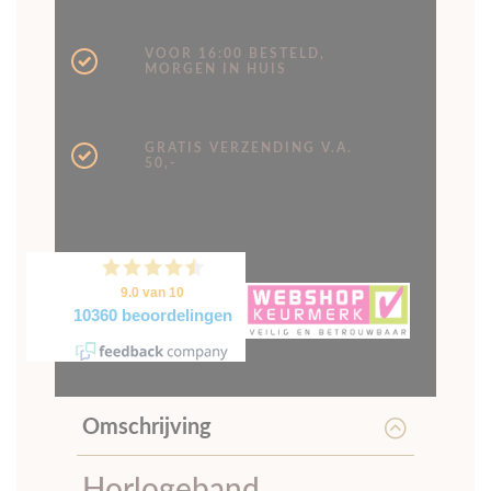
MORGEN IN HUIS
GRATIS VERZENDING V.A.
50,-
Omschrijving
Horlogeband
voor Nomos Seattle