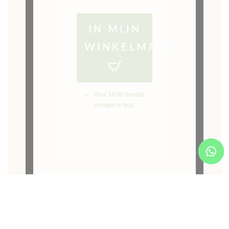
GRATIS
VERZENDING V.A.
50,-
Omschrijving
Horlogeband
voor Nomos
Seattle