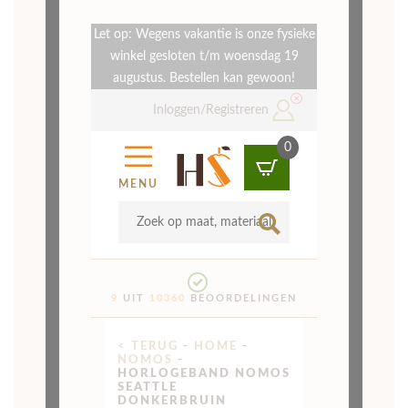
Nomos Seattle
Donkerbruin
uit 1 beoordeling