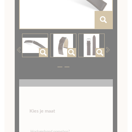
Previous
Next
Kies je maat
Horlogeband opmeten?