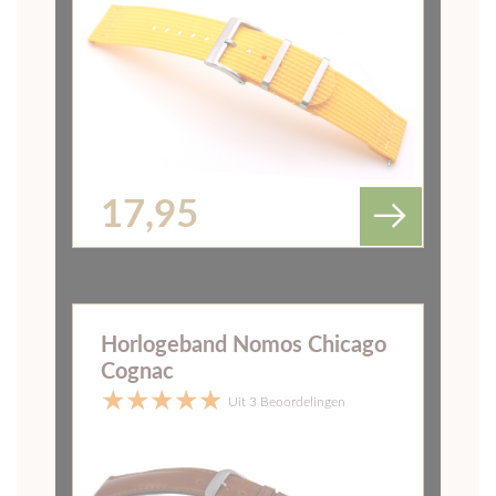
Horlogeband Nomos New
York Donkerbruin
Uit 1 Beoordeling
69,-