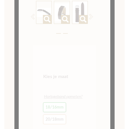
Horlogebandaanzetter
Basic
59,90
IN MIJN
WINKELMAND