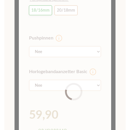
18/16mm
20/18mm
Pushpinnen
Horlogebandaanzetter Basic
59,90