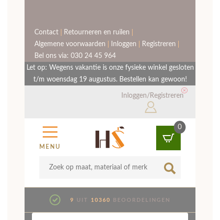
Horlogeband Nomos
Seattle Donkerbruin
uit 1 beoordeling