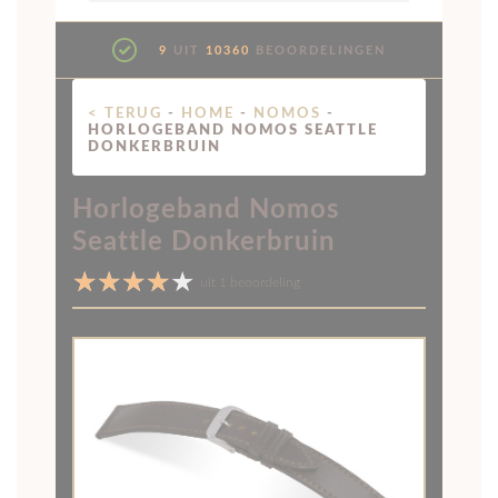
9
UIT
10360
BEOORDELINGEN
< TERUG
-
HOME
-
NOMOS
-
HORLOGEBAND NOMOS SEATTLE
DONKERBRUIN
Horlogeband Nomos
Seattle Donkerbruin
uit 1 beoordeling