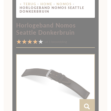
Previous
Next
Kies je maat
Horlogeband opmeten?
18/16mm
20/18mm
Let op: Wegens vakantie is onze fysieke
winkel gesloten t/m woensdag 19