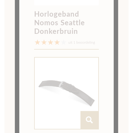
Previous
Next
Kies je maat
Horlogeband opmeten?
18/16mm
20/18mm
Pushpinnen