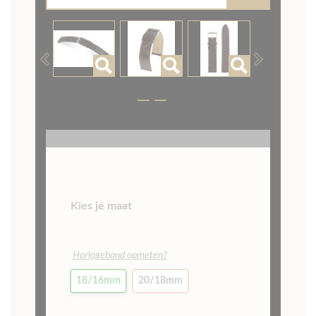
augustus. Bestellen kan gewoon!
Inloggen/Registreren
0
MENU
9
UIT
10360
BEOORDELINGEN
< TERUG
-
HOME
-
NOMOS
-
HORLOGEBAND NOMOS
SEATTLE
DONKERBRUIN
Horlogeband