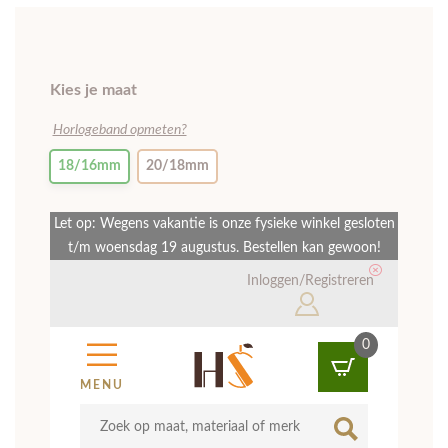
Kies je maat
Horlogeband opmeten?
18/16mm
20/18mm
Let op: Wegens vakantie is onze fysieke winkel gesloten
t/m woensdag 19 augustus. Bestellen kan gewoon!
Inloggen/Registreren
0
MENU