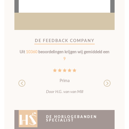
Algemene voorwaarden
Inloggen
Registreren
Bel ons via: 030 24 45 964
Let op: Wegens vakantie is onze fysieke winkel gesloten
t/m woensdag 19 augustus. Bestellen kan gewoon!
Inloggen/Registreren
0
MENU
9
UIT
10360
BEOORDELINGEN
< TERUG
-
HOME
-
NOMOS
-
HORLOGEBAND NOMOS SEATTLE
DONKERBRUIN