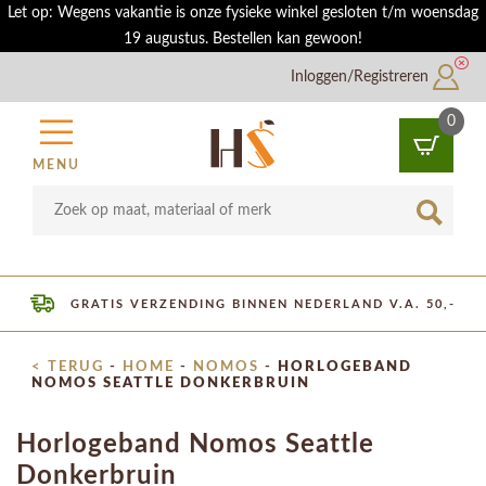
Let op: Wegens vakantie is onze fysieke winkel gesloten t/m woensdag
19 augustus. Bestellen kan gewoon!
Inloggen/Registreren
0
MENU
GRATIS VERZENDING BINNEN NEDERLAND V.A. 50,-
< TERUG
-
HOME
-
NOMOS
-
HORLOGEBAND
NOMOS SEATTLE DONKERBRUIN
Horlogeband Nomos Seattle
Donkerbruin