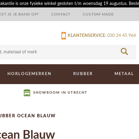
akantie is onze fysieke winkel gesloten t/m woensdag 19 augustus. Best
ET JE JE BAND OP?
CONTACT
CUSTOM MADE
KLANTENSERVICE:
030 24 45 964
HORLOGEMERKEN
RUBBER
METAAL
SHOWROOM IN UTRECHT
UBBER OCEAN BLAUW
cean Blauw