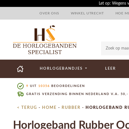
Let op: Wegens v
OVER ONS
WINKEL UTRECHT
HOE ME
HORLOGEBANDJES
LEER
9
UIT
10356
BEOORDELINGEN
GRATIS VERZENDING BINNEN NEDERLAND V.A. 50,-
< TERUG
-
HOME
-
RUBBER
-
HORLOGEBAND R
Horlogeband Rubber O