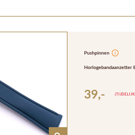
Pushpinnen
Horlogebandaanzetter 
39,-
(TIJDELIJ