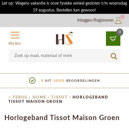
Let op: Wegens vakantie is onze fysieke winkel gesloten t/m woensdag
19 augustus. Bestellen kan gewoon!
Inloggen/Registreren
0
MENU
9
UIT
10355
BEOORDELINGEN
SH
< TERUG
-
HOME
-
TISSOT
-
HORLOGEBAND
TISSOT MAISON GROEN
Horlogeband Tissot Maison Groen