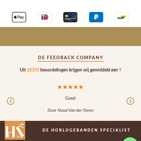
DE FEEDBACK COMPANY
Uit
10355
beoordelingen krijgen wij gemiddeld een
9
Goed
G
Previous
Nex
Door Noud Van der Steen
Door Ja
DE HORLOGEBANDEN SPECIALIST