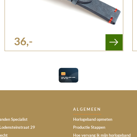
36,-
ALGEMEEN
nden Specialist
Horlogeband opmeten
Lodensteinstraat 29
Productie Stappen
echt
Hoe vervang ik mijn horlogeband