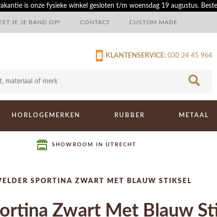
akantie is onze fysieke winkel gesloten t/m woensdag 19 augustus. Best
ET JE JE BAND OP?
CONTACT
CUSTOM MADE
KLANTENSERVICE:
030 24 45 964
HORLOGEMERKEN
RUBBER
METAAL
SHOWROOM IN UTRECHT
ELDER SPORTINA ZWART MET BLAUW STIKSEL
rtina Zwart Met Blauw Sti