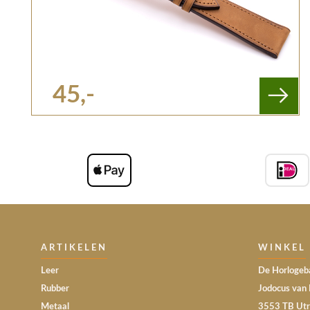
45,-
ARTIKELEN
WINKEL
Leer
De Horlogeba
Rubber
Jodocus van 
Metaal
3553 TB Utr