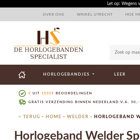
Let op: Wegens v
OVER ONS
WINKEL UTRECHT
HOE ME
HORLOGEBANDJES
LEER
9
UIT
10359
BEOORDELINGEN
GRATIS VERZENDING BINNEN NEDERLAND V.A. 50,-
< TERUG
-
HOME
-
WELDER
-
HORLOGEBAND W
Horlogeband Welder Spo