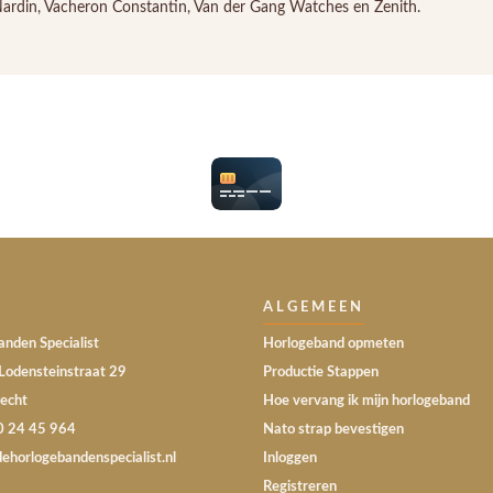
e Nardin, Vacheron Constantin, Van der Gang Watches en Zenith.
ALGEMEEN
nden Specialist
Horlogeband opmeten
Lodensteinstraat 29
Productie Stappen
echt
Hoe vervang ik mijn horlogeband
30 24 45 964
Nato strap bevestigen
dehorlogebandenspecialist.nl
Inloggen
Registreren