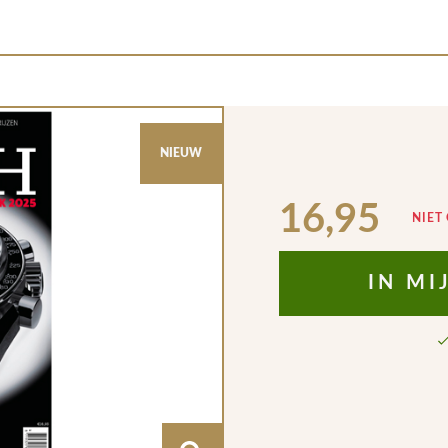
NIEUW
16,95
NIET
IN M