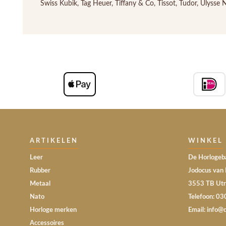
Swiss Kubik, Tag Heuer, Tiffany & Co, Tissot, Tudor, Ulyss
ARTIKELEN
WINKEL
Leer
De Horlogeba
Rubber
Jodocus van 
Metaal
3553 TB Utr
Nato
Telefoon: 0
Horloge merken
Email: info@
Accessoires