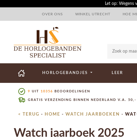
Let op: Wegens v
OVER ONS
WINKEL UTRECHT
HOE ME
HORLOGEBANDJES
LEER
9
UIT
10356
BEOORDELINGEN
GRATIS VERZENDING BINNEN NEDERLAND V.A. 50,-
< TERUG
-
HOME
-
WATCH JAARBOEKEN
-
WAT
Watch jaarboek 2025