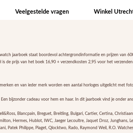
Veelgestelde vragen
Winkel Utrech
it watch jaarboek staat boordevol achtergrondinformatie en prijzen van 6
l is de prijs van het boek 16,90 + verzendkosten 2,95 voor het verzenden. 
erken en van ieder merk worden een aantal horloges uitgelicht met foto's
. Een bijzonder cadeau voor hem en haar. In dit jaarboek vind je onder 
&Ross, Blancpain, Breguet, Breitling, Bulgari, Cartier, Certina, Christia
milton, Hermes, Hublot, IWC, Jaeger Lecoultre, Jaquet Droz, Junghans, Lebo
ni, Patek Philippe, Piaget, Qlocktwo, Rado, Raymond Weil, R.O. Watches