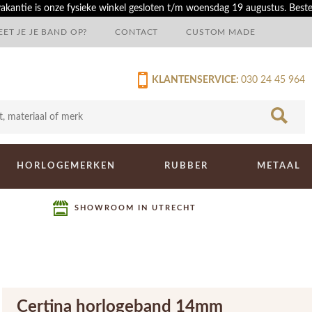
akantie is onze fysieke winkel gesloten t/m woensdag 19 augustus. Best
ET JE JE BAND OP?
CONTACT
CUSTOM MADE
KLANTENSERVICE:
030 24 45 964
HORLOGEMERKEN
RUBBER
METAAL
SHOWROOM IN UTRECHT
Certina horlogeband 14mm