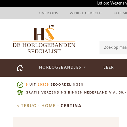
Let op: Wegens v
OVER ONS
WINKEL UTRECHT
HOE ME
HORLOGEBANDJES
LEER
9
UIT
10359
BEOORDELINGEN
GRATIS VERZENDING BINNEN NEDERLAND V.A. 50,-
< TERUG
-
HOME
-
CERTINA