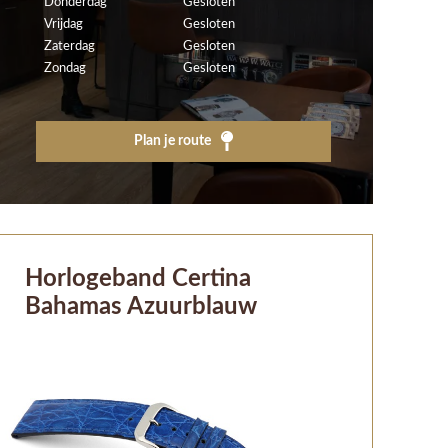
Donderdag
Gesloten
Vrijdag
Gesloten
Zaterdag
Gesloten
Zondag
Gesloten
Plan je route
Horlogeband Certina
Bahamas Azuurblauw