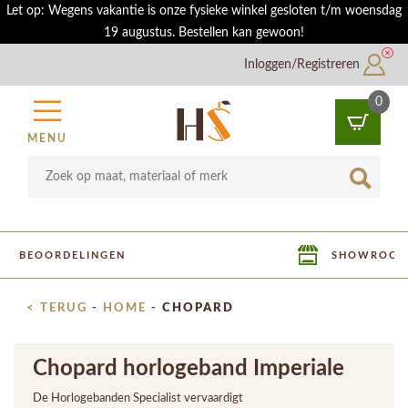
Let op: Wegens vakantie is onze fysieke winkel gesloten t/m woensdag
19 augustus. Bestellen kan gewoon!
Inloggen/Registreren
0
MENU
SHOWROOM IN UTRECHT
< TERUG
-
HOME
-
CHOPARD
Chopard horlogeband Imperiale
De Horlogebanden Specialist vervaardigt