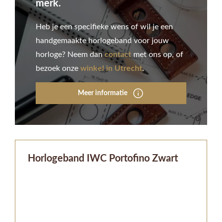
merk.
Heb je een specifieke wens of wil je een
handgemaakte horlogeband voor jouw
horloge? Neem dan
contact
met ons op, of
bezoek onze
winkel in Utrecht
.
Meer informatie
Horlogeband IWC Portofino Zwart