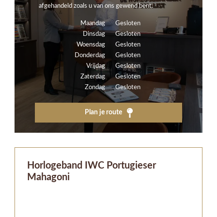
afgehandeld zoals u van ons gewend bent.
Maandag
Gesloten
Dinsdag
Gesloten
Woensdag
Gesloten
Donderdag
Gesloten
Vrijdag
Gesloten
Zaterdag
Gesloten
Zondag
Gesloten
Plan je route
Horlogeband IWC Portugieser
Mahagoni