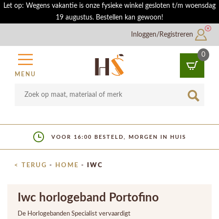
Let op: Wegens vakantie is onze fysieke winkel gesloten t/m woensdag
19 augustus. Bestellen kan gewoon!
Inloggen/Registreren
0
MENU
VOOR 16:00 BESTELD, MORGEN IN HUIS
< TERUG
-
HOME
-
IWC
Iwc horlogeband Portofino
De Horlogebanden Specialist vervaardigt