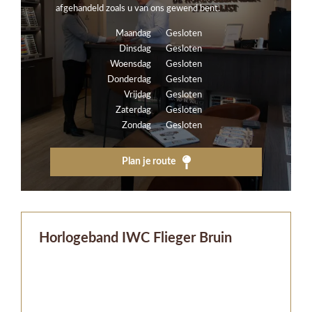
afgehandeld zoals u van ons gewend bent.
Maandag
Gesloten
Dinsdag
Gesloten
Woensdag
Gesloten
Donderdag
Gesloten
Vrijdag
Gesloten
Zaterdag
Gesloten
Zondag
Gesloten
Plan je route
Horlogeband IWC Flieger Bruin