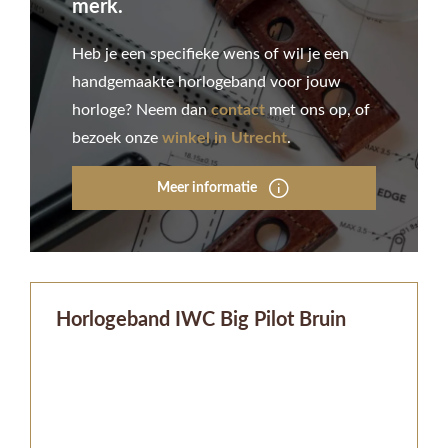
merk.
Heb je een specifieke wens of wil je een
handgemaakte horlogeband voor jouw
horloge? Neem dan
contact
met ons op, of
bezoek onze
winkel in Utrecht
.
Meer informatie
Horlogeband IWC Big Pilot Bruin