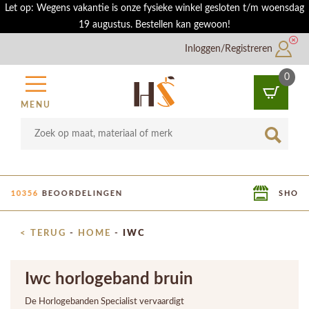
Let op: Wegens vakantie is onze fysieke winkel gesloten t/m woensdag
19 augustus. Bestellen kan gewoon!
Inloggen/Registreren
0
MENU
SHOWROOM IN UTRECHT
< TERUG
-
HOME
-
IWC
Iwc horlogeband bruin
De Horlogebanden Specialist vervaardigt