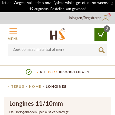
Let op: Wegens vakantie is onze fysieke winkel gesloten t/m woensdag
19 augustus. Bestellen kan gewoon!
Inloggen/Registreren
0
MENU
9
UIT
10356
BEOORDELINGEN
< TERUG
-
HOME
-
LONGINES
Longines 11/10mm
De Horlogebanden Specialist vervaardigt