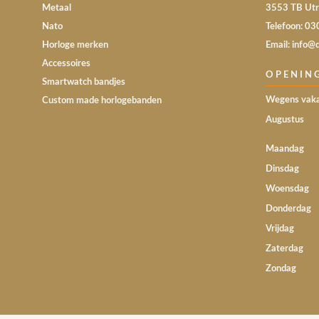
Metaal
3553 TB Utr
Nato
Telefoon: 0
Horloge merken
Email: info@
Accessoires
OPENIN
Smartwatch bandjes
Wegens vaka
Custom made horlogebanden
Augustus
Maandag
Dinsdag
Woensdag
Donderdag
Vrijdag
Zaterdag
Zondag