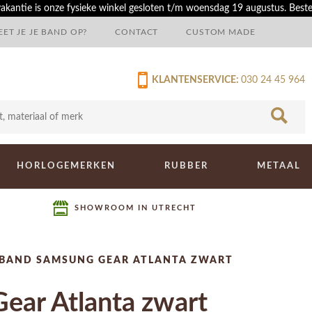
akantie is onze fysieke winkel gesloten t/m woensdag 19 augustus. Best
ET JE JE BAND OP?
CONTACT
CUSTOM MADE
KLANTENSERVICE:
030 24 45 964
HORLOGEMERKEN
RUBBER
METAAL
SHOWROOM IN UTRECHT
BAND SAMSUNG GEAR ATLANTA ZWART
ear Atlanta zwart