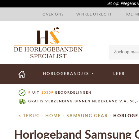
Let op: Wegens v
OVER ONS
WINKEL UTRECHT
HOE ME
HORLOGEBANDJES
LEER
9
UIT
10359
BEOORDELINGEN
GRATIS VERZENDING BINNEN NEDERLAND V.A. 50,-
< TERUG
-
HOME
-
SAMSUNG GEAR
-
HORLOGE
Horlogeband Samsung G