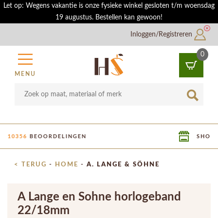
Let op: Wegens vakantie is onze fysieke winkel gesloten t/m woensdag
19 augustus. Bestellen kan gewoon!
Inloggen/Registreren
0
MENU
SHOWROOM IN UTRECHT
< TERUG
-
HOME
-
A. LANGE & SÖHNE
A Lange en Sohne horlogeband
22/18mm