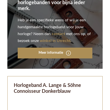
horlogebanden voor bijna ieder
merk.
Heb je een specifieke wens of wil je een
handgemaakte horlogeband voor jouw
horloge? Neem dan
contact
met ons op, of
bezoek onze
winkel in Utrecht
.
Meer informatie
Horlogeband A. Lange & Söhne
Connoisseur Donkerblauw