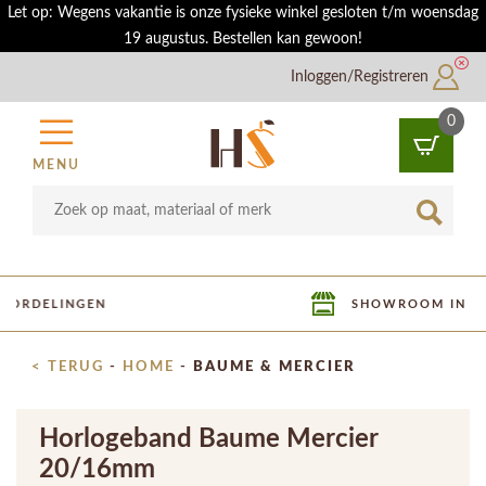
Let op: Wegens vakantie is onze fysieke winkel gesloten t/m woensdag
19 augustus. Bestellen kan gewoon!
Inloggen/Registreren
0
MENU
SHOWROOM IN UTRECHT
< TERUG
-
HOME
-
BAUME & MERCIER
Horlogeband Baume Mercier
20/16mm