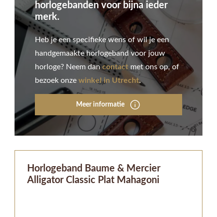
horlogebanden voor bijna ieder
merk.
Heb je een specifieke wens of wil je een
handgemaakte horlogeband voor jouw
horloge? Neem dan
contact
met ons op, of
bezoek onze
winkel in Utrecht
.
Meer informatie
Horlogeband Baume & Mercier
Alligator Classic Plat Mahagoni