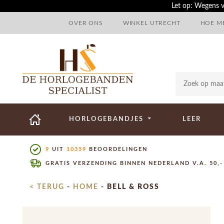
Let op: Wegens v
OVER ONS
WINKEL UTRECHT
HOE ME
HORLOGEBANDJES
LEER
9
UIT
10359
BEOORDELINGEN
GRATIS VERZENDING BINNEN NEDERLAND V.A. 50,-
< TERUG
-
HOME
-
BELL & ROSS