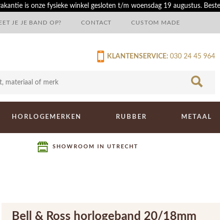
akantie is onze fysieke winkel gesloten t/m woensdag 19 augustus. Best
ET JE JE BAND OP?
CONTACT
CUSTOM MADE
KLANTENSERVICE:
030 24 45 964
HORLOGEMERKEN
RUBBER
METAAL
SHOWROOM IN UTRECHT
Bell & Ross horlogeband 20/18mm