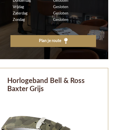
Donderdag
Gesloten
Vrijdag
Gesloten
Zaterdag
Gesloten
Zondag
Gesloten
Plan je route
Horlogeband Bell & Ross
Baxter Grijs