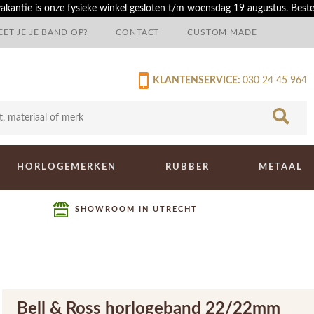
akantie is onze fysieke winkel gesloten t/m woensdag 19 augustus. Best
ET JE JE BAND OP?
CONTACT
CUSTOM MADE
KLANTENSERVICE:
030 24 45 964
HORLOGEMERKEN
RUBBER
METAAL
SHOWROOM IN UTRECHT
Bell & Ross horlogeband 22/22mm