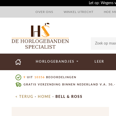
Let op: Wegens v
OVER ONS
WINKEL UTRECHT
HOE ME
HORLOGEBANDJES
LEER
9
UIT
10356
BEOORDELINGEN
GRATIS VERZENDING BINNEN NEDERLAND V.A. 50,-
< TERUG
-
HOME
-
BELL & ROSS