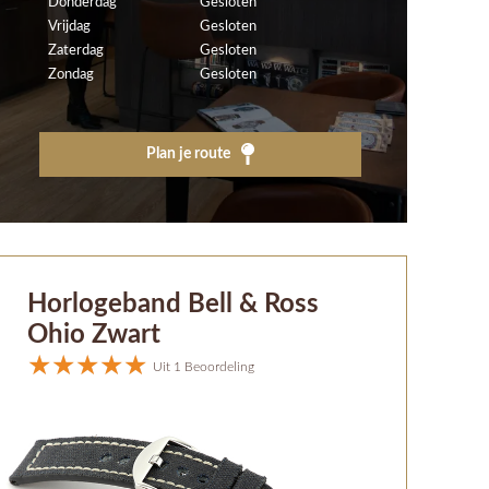
Donderdag
Gesloten
Vrijdag
Gesloten
Zaterdag
Gesloten
Zondag
Gesloten
Plan je route
Horlogeband Bell & Ross
Ohio Zwart
Uit 1 Beoordeling