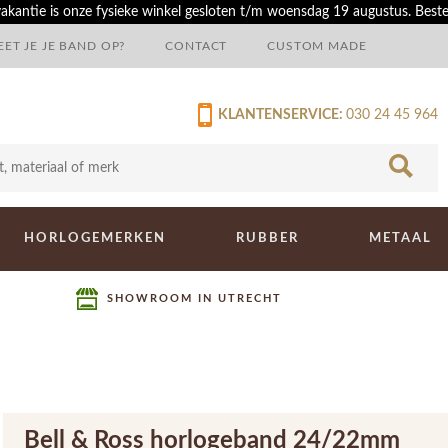
akantie is onze fysieke winkel gesloten t/m woensdag 19 augustus. Best
ET JE JE BAND OP?
CONTACT
CUSTOM MADE
KLANTENSERVICE:
030 24 45 964
HORLOGEMERKEN
RUBBER
METAAL
SHOWROOM IN UTRECHT
Bell & Ross horlogeband 24/22mm