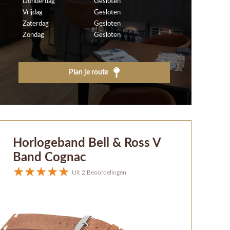
Donderdag
Gesloten
Vrijdag
Gesloten
Zaterdag
Gesloten
Zondag
Gesloten
Plan je route
Horlogeband Bell & Ross V
Band Cognac
Uit 2 Beoordelingen