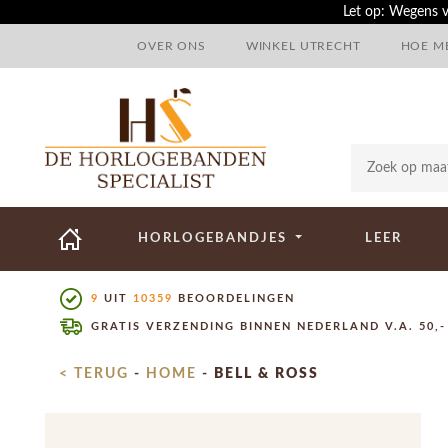
Let op: Wegens v
OVER ONS
WINKEL UTRECHT
HOE ME
HORLOGEBANDJES
LEER
9
UIT
10359
BEOORDELINGEN
GRATIS VERZENDING BINNEN NEDERLAND V.A. 50,-
< TERUG
-
HOME
-
BELL & ROSS