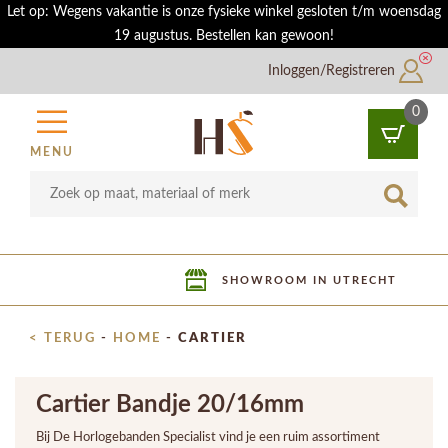
Let op: Wegens vakantie is onze fysieke winkel gesloten t/m woensdag
19 augustus. Bestellen kan gewoon!
Inloggen/Registreren
0
MENU
SHOWROOM IN UTRECHT
< TERUG
-
HOME
-
CARTIER
Cartier Bandje 20/16mm
Bij De Horlogebanden Specialist vind je een ruim assortiment