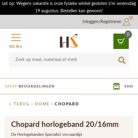
Let op: Wegens vakantie is onze fysieke winkel gesloten t/m woensdag
19 augustus. Bestellen kan gewoon!
Inloggen/Registreren
0
MENU
SHOWROOM IN UTRECHT
< TERUG
-
HOME
-
CHOPARD
Chopard horlogeband 20/16mm
De Horlogebanden Specialist vervaardigt