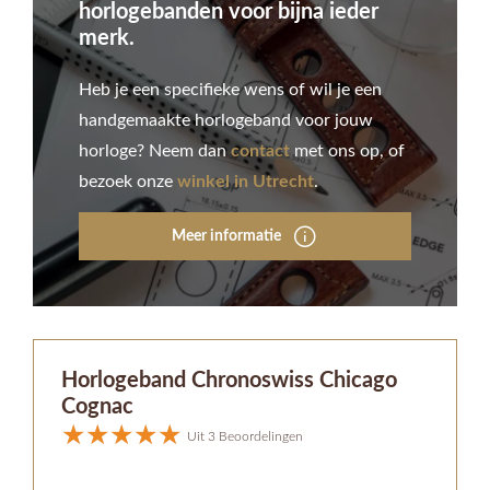
horlogebanden voor bijna ieder
merk.
Heb je een specifieke wens of wil je een
handgemaakte horlogeband voor jouw
horloge? Neem dan
contact
met ons op, of
bezoek onze
winkel in Utrecht
.
Meer informatie
Horlogeband Chronoswiss Chicago
Cognac
Uit 3 Beoordelingen